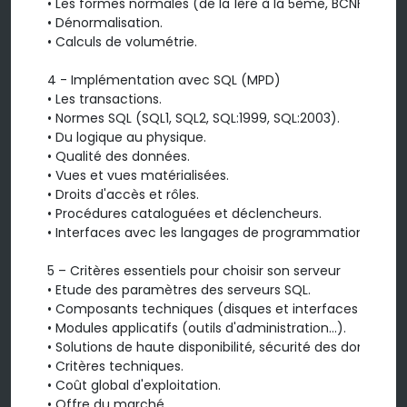
• Les formes normales (de la 1ère à la 5ème, BCNF).

• Dénormalisation.

• Calculs de volumétrie.

4 - Implémentation avec SQL (MPD)

• Les transactions.

• Normes SQL (SQL1, SQL2, SQL:1999, SQL:2003).

• Du logique au physique.

• Qualité des données.

• Vues et vues matérialisées.

• Droits d'accès et rôles.

• Procédures cataloguées et déclencheurs.

• Interfaces avec les langages de programmation.

5 – Critères essentiels pour choisir son serveur

• Etude des paramètres des serveurs SQL.

• Composants techniques (disques et interfaces réseau)
• Modules applicatifs (outils d'administration...).

• Solutions de haute disponibilité, sécurité des données.

• Critères techniques.

• Coût global d'exploitation.

• Offre du marché.